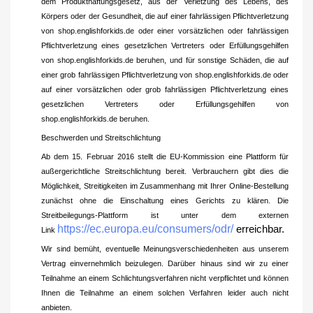
dem Produkthaftungsgesetz, aus der Verletzung des Lebens, des
Körpers oder der Gesundheit, die auf einer fahrlässigen Pflichtverletzung
von shop.englishforkids.de oder einer vorsätzlichen oder fahrlässigen
Pflichtverletzung eines gesetzlichen Vertreters oder Erfüllungsgehilfen
von shop.englishforkids.de beruhen, und für sonstige Schäden, die auf
einer grob fahrlässigen Pflichtverletzung von shop.englishforkids.de oder
auf einer vorsätzlichen oder grob fahrlässigen Pflichtverletzung eines
gesetzlichen Vertreters oder Erfüllungsgehilfen von
shop.englishforkids.de beruhen.
Beschwerden und Streitschlichtung
Ab dem 15. Februar 2016 stellt die EU-Kommission eine Plattform für
außergerichtliche Streitschlichtung bereit. Verbrauchern gibt dies die
Möglichkeit, Streitigkeiten im Zusammenhang mit Ihrer Online-Bestellung
zunächst ohne die Einschaltung eines Gerichts zu klären. Die
Streitbeilegungs-Plattform ist unter dem externen
https://ec.europa.eu/consumers/odr/
erreichbar.
Link
Wir sind bemüht, eventuelle Meinungsverschiedenheiten aus unserem
Vertrag einvernehmlich beizulegen. Darüber hinaus sind wir zu einer
Teilnahme an einem Schlichtungsverfahren nicht verpflichtet und können
Ihnen die Teilnahme an einem solchen Verfahren leider auch nicht
anbieten.